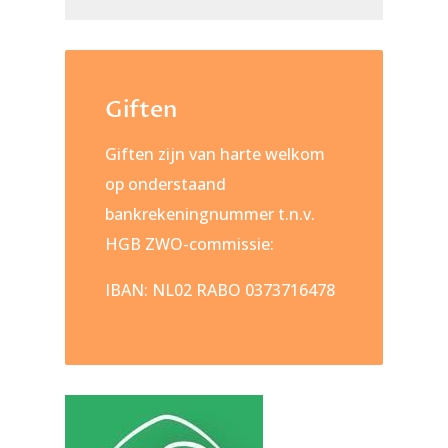
Giften
Giften zijn van harte welkom
op onderstaand
bankrekeningnummer t.n.v.
HGB ZWO-commissie:
IBAN: NL02 RABO 0373716478