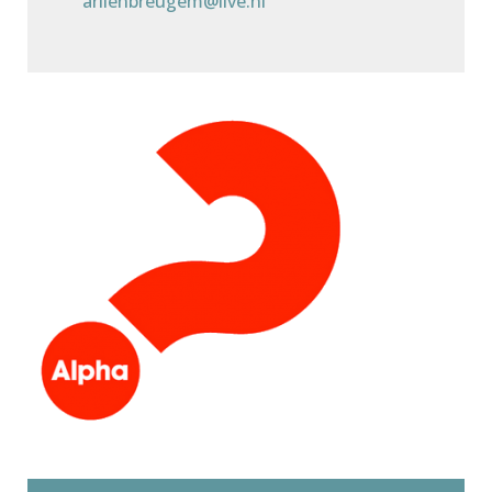
arlienbreugem@live.nl